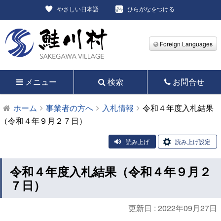
やさしい日本語
ひらがなをつける
Foreign Languages
メニュー
検索
お問合せ
ホーム
事業者の方へ
入札情報
令和４年度入札結果
（令和４年９月２７日）
読み上げ
読み上げ設定
令和４年度入札結果（令和４年９月２
７日）
更新日 :
2022年09月27日