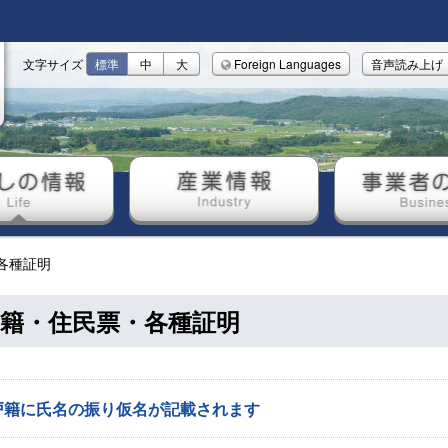
文字サイズ
標準
中
大
Foreign Languages
音声読み上げ
しの情報
産業情報
事業者の
各種証明
籍・住民票・各種証明
戸籍に氏名の振り仮名が記載されます