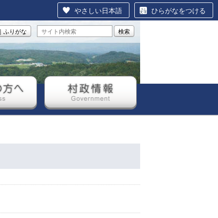
やさしい日本語
ひらがなをつける
｜ふりがな
検索
方へ
村政情報