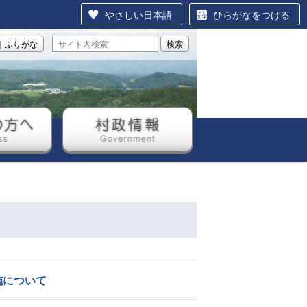
やさしい日本語
ひらがなをつける
｜ふりがな
検索
方へ
村政情報
施について