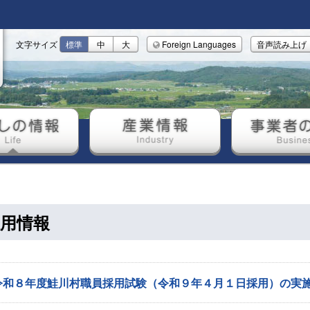
文字サイズ
標準
中
大
Foreign Languages
音声読み上げ
しの情報
産業情報
事業者の
用情報
令和８年度鮭川村職員採用試験（令和９年４月１日採用）の実