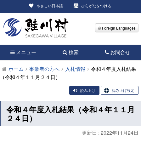
やさしい日本語
ひらがなをつける
Foreign Languages
メニュー
検索
お問合せ
ホーム
事業者の方へ
入札情報
令和４年度入札結果
（令和４年１１月２４日）
読み上げ
読み上げ設定
令和４年度入札結果（令和４年１１月
２４日）
更新日 :
2022年11月24日