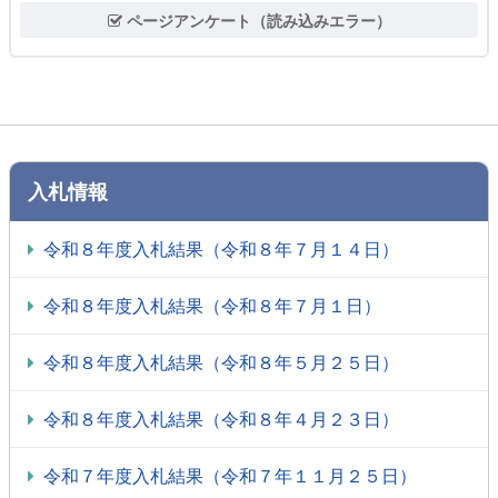
ページアンケート（読み込みエラー）
入札情報
令和８年度入札結果（令和８年７月１４日）
令和８年度入札結果（令和８年７月１日）
令和８年度入札結果（令和８年５月２５日）
令和８年度入札結果（令和８年４月２３日）
令和７年度入札結果（令和７年１１月２５日）