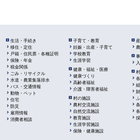
生活・手続き
子育て・教育
移住・定住
妊娠・出産・子育て
戸籍・住民票・各種証明
学校教育
保険・年金
生涯学習
税金関係
健康・福祉・医療
ごみ・リサイクル
健康づくり
水道・農業集落排水
高齢者福祉
バス・交通情報
介護・障害者福祉
動物・ペット
村の施設
住宅
農村交流施設
防災
自然交流施設
雇用情報
教育施設
消費者相談
生涯学習施設
保険・健康施設