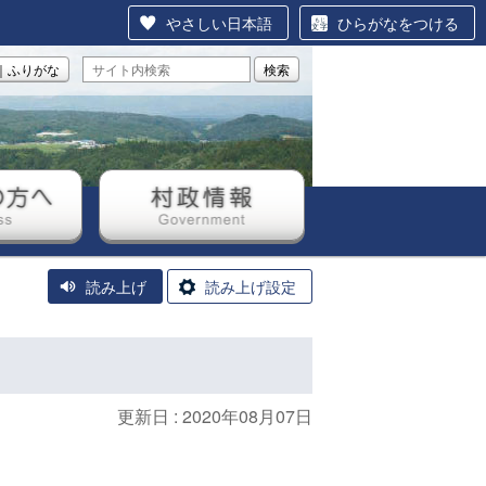
やさしい日本語
ひらがなをつける
｜ふりがな
検索
方へ
村政情報
読み上げ
読み上げ設定
更新日 :
2020年08月07日