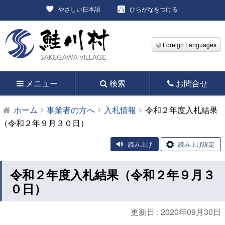
やさしい日本語
ひらがなをつける
Foreign Languages
メニュー
検索
お問合せ
ホーム
事業者の方へ
入札情報
令和２年度入札結果
（令和２年９月３０日）
読み上げ
読み上げ設定
令和２年度入札結果（令和２年９月３
０日）
更新日 :
2020年09月30日