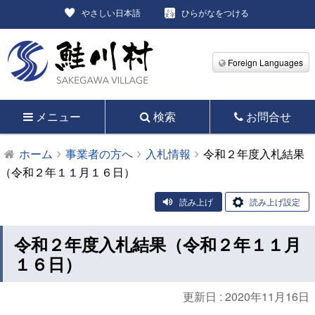
やさしい日本語
ひらがなをつける
Foreign Languages
メニュー
検索
お問合せ
ホーム
事業者の方へ
入札情報
令和２年度入札結果
（令和２年１１月１６日）
読み上げ
読み上げ設定
令和２年度入札結果（令和２年１１月
１６日）
更新日 :
2020年11月16日