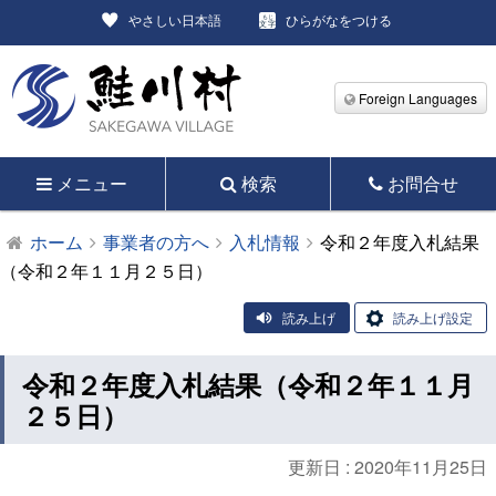
やさしい日本語
ひらがなをつける
Foreign Languages
メニュー
検索
お問合せ
ホーム
事業者の方へ
入札情報
令和２年度入札結果
（令和２年１１月２５日）
読み上げ
読み上げ設定
令和２年度入札結果（令和２年１１月
２５日）
更新日 :
2020年11月25日