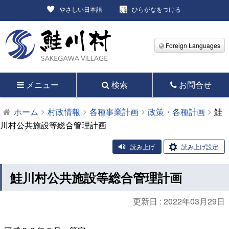
やさしい日本語
ひらがなをつける
Foreign Languages
メニュー
検索
お問合せ
ホーム
村政情報
各種事業計画
政策・各種計画
鮭
川村公共施設等総合管理計画
読み上げ
読み上げ設定
鮭川村公共施設等総合管理計画
更新日 :
2022年03月29日