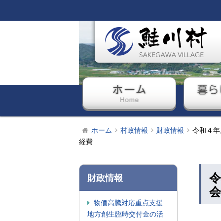
ホーム
暮ら
ホーム
村政情報
財政情報
令和４年
経費
財政情報
物価高騰対応重点支援
地方創生臨時交付金の活