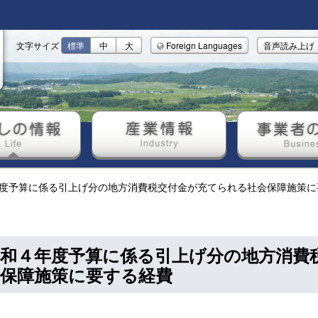
文字サイズ
標準
中
大
Foreign Languages
音声読み上げ
しの情報
産業情報
事業者の
度予算に係る引上げ分の地方消費税交付金が充てられる社会保障施策に
令和４年度予算に係る引上げ分の地方消費
会保障施策に要する経費