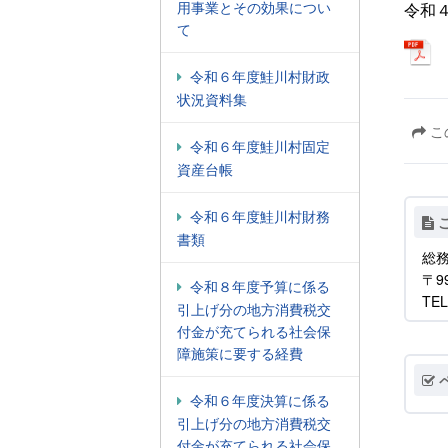
用事業とその効果につい
令和
て
令和６年度鮭川村財政
状況資料集
こ
令和６年度鮭川村固定
資産台帳
令和６年度鮭川村財務
書類
総務
〒9
令和８年度予算に係る
TEL
引上げ分の地方消費税交
付金が充てられる社会保
障施策に要する経費
令和６年度決算に係る
引上げ分の地方消費税交
付金が充てられる社会保