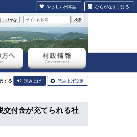
やさしい日本語
ひらがなをつける
｜ふりがな
検索
方へ
村政情報
要する
読み上げ
読み上げ設定
税交付金が充てられる社