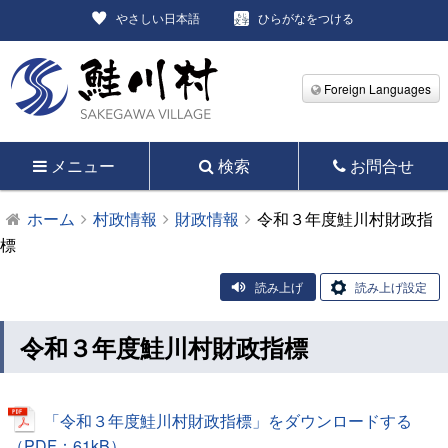
やさしい日本語
ひらがなをつける
Foreign Languages
メニュー
検索
お問合せ
ホーム
村政情報
財政情報
令和３年度鮭川村財政指
標
読み上げ
読み上げ設定
令和３年度鮭川村財政指標
「令和３年度鮭川村財政指標」をダウンロードする
（PDF：61kB）