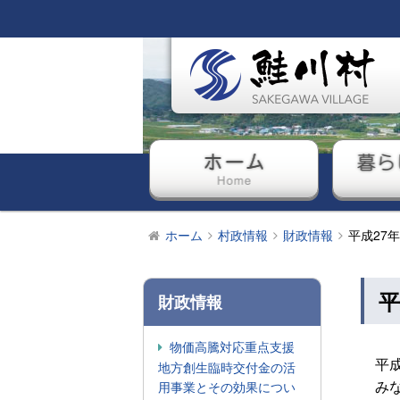
ホーム
暮ら
ホーム
村政情報
財政情報
平成27
平
財政情報
物価高騰対応重点支援
平成
地方創生臨時交付金の活
みな
用事業とその効果につい