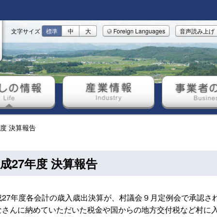
文字サイズ
標準
中
大
Foreign Languages
音声読み上げ
しの情報
産業情報
事業者の
年度 決算報告
成27年度 決算報告
27年度各会計の歳入歳出決算が、村議会９月定例会で承認さ
さんに納めていただいた税金や国からの地方交付税など村に入