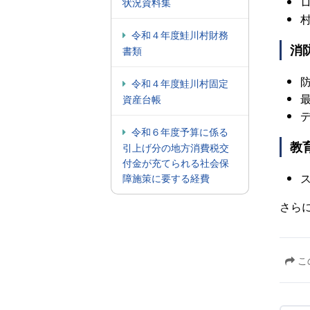
ロ
状況資料集
村
令和４年度鮭川村財務
消
書類
防
令和４年度鮭川村固定
資産台帳
令和６年度予算に係る
教
引上げ分の地方消費税交
付金が充てられる社会保
ス
障施策に要する経費
さら
こ