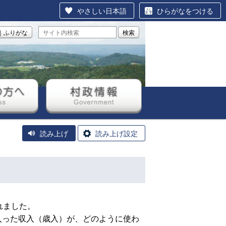
やさしい日本語
ひらがなをつける
｜ふりがな
検索
方へ
村政情報
読み上げ
読み上げ設定
れました。
った収入（歳入）が、どのように使わ