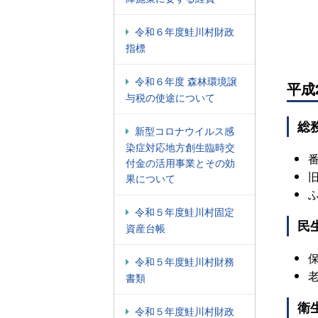
令和６年度鮭川村財政
指標
令和６年度 森林環境譲
平成
与税の使途について
総
新型コロナウイルス感
染症対応地方創生臨時交
付金の活用事業とその効
果について
ふ
令和５年度鮭川村固定
民
資産台帳
保
令和５年度鮭川村財務
老
書類
衛
令和５年度鮭川村財政