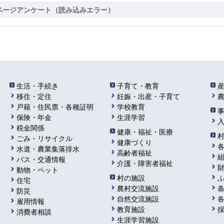
ページアンケート（読み込みエラー）
生活・手続き
子育て・教育
移住・定住
妊娠・出産・子育て
戸籍・住民票・各種証明
学校教育
保険・年金
生涯学習
税金関係
健康・福祉・医療
ごみ・リサイクル
健康づくり
水道・農業集落排水
高齢者福祉
バス・交通情報
介護・障害者福祉
動物・ペット
村の施設
住宅
農村交流施設
防災
自然交流施設
雇用情報
教育施設
消費者相談
生涯学習施設