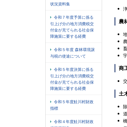
状況資料集
浄
令和７年度予算に係る
農
引上げ分の地方消費税交
付金が充てられる社会保
地
障施策に要する経費
畜
令和５年度 森林環境譲
宇
与税の使途について
商
令和５年度決算に係る
引上げ分の地方消費税交
交
付金が充てられる社会保
障施策に要する経費
土
令和５年度鮭川村財政
除
指標
道
橋
令和４年度鮭川村財政