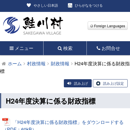
やさしい日本語
ひらがなをつける
Foreign Languages
メニュー
検索
お問合せ
ホーム
村政情報
財政情報
H24年度決算に係る財政指
標
読み上げ
読み上げ設定
H24年度決算に係る財政指標
「H24年度決算に係る財政指標」をダウンロードする
（PDF：60kB）