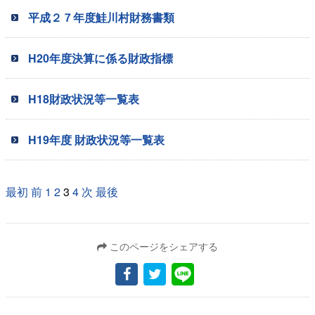
平成２７年度鮭川村財務書類
H20年度決算に係る財政指標
H18財政状況等一覧表
H19年度 財政状況等一覧表
最初
前
1
2
3
4
次
最後
このページをシェアする