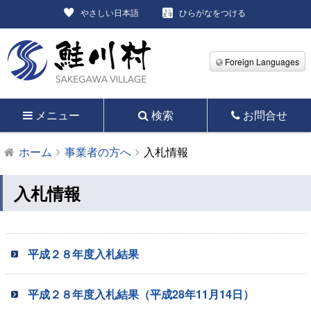
やさしい日本語
ひらがなをつける
Foreign Languages
メニュー
検索
お問合せ
ホーム
事業者の方へ
入札情報
入札情報
平成２８年度入札結果
平成２８年度入札結果（平成28年11月14日）