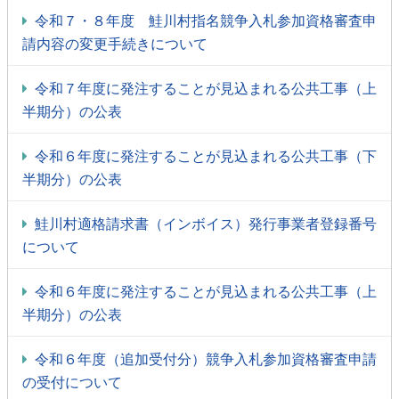
令和７・８年度 鮭川村指名競争入札参加資格審査申
請内容の変更手続きについて
令和７年度に発注することが見込まれる公共工事（上
半期分）の公表
令和６年度に発注することが見込まれる公共工事（下
半期分）の公表
鮭川村適格請求書（インボイス）発行事業者登録番号
について
令和６年度に発注することが見込まれる公共工事（上
半期分）の公表
令和６年度（追加受付分）競争入札参加資格審査申請
の受付について