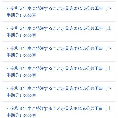
令和５年度に発注することが見込まれる公共工事（下
半期分）の公表
令和５年度に発注することが見込まれる公共工事（上
半期分）の公表
令和４年度に発注することが見込まれる公共工事（下
半期分）の公表
令和４年度に発注することが見込まれる公共工事（上
半期分）の公表
令和３年度に発注することが見込まれる公共工事（下
半期分）の公表
令和３年度に発注することが見込まれる公共工事（上
半期分）の公表