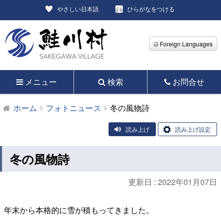
やさしい日本語
ひらがなをつける
Foreign Languages
メニュー
検索
お問合せ
ホーム
フォトニュース
冬の風物詩
読み上げ
読み上げ設定
冬の風物詩
更新日 :
2022年01月07日
年末から本格的に雪が積もってきました。