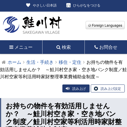
やさしい日本語
ひらがなをつける
Foreign Languages
メニュー
検索
お問合せ
ホーム
生活・手続き
移住・定住
お持ちの物件を有
効活用しませんか？ ～鮭川村空き家・空き地バンク制度／鮭
川村空家等利活用時家財整理事業費補助金制度～
読み上げ
読み上げ設定
お持ちの物件を有効活用しません
か？ ～鮭川村空き家・空き地バン
ク制度／鮭川村空家等利活用時家財整