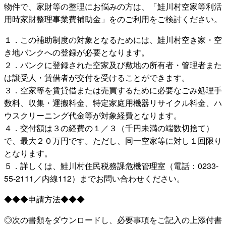
物件で、家財等の整理にお悩みの方は、「鮭川村空家等利活
用時家財整理事業費補助金」をのご利用をご検討ください。
１．この補助制度の対象となるためには、鮭川村空き家・空
き地バンクへの登録が必要となります。
２．バンクに登録された空家及び敷地の所有者・管理者また
は譲受人・賃借者が交付を受けることができます。
３．空家等を賃貸借または売買するために必要なごみ処理手
数料、収集・運搬料金、特定家庭用機器リサイクル料金、ハ
ウスクリーニング代金等が対象経費となります。
４．交付額は３の経費の１／３（千円未満の端数切捨て）
で、最大２０万円です。ただし、同一空家等に対し１回限り
となります。
５．詳しくは、鮭川村住民税務課危機管理室（電話：0233-
55-2111／内線112）までお問い合わせください。
◆◆◆申請方法◆◆◆
◎次の書類をダウンロードし、必要事項をご記入の上添付書