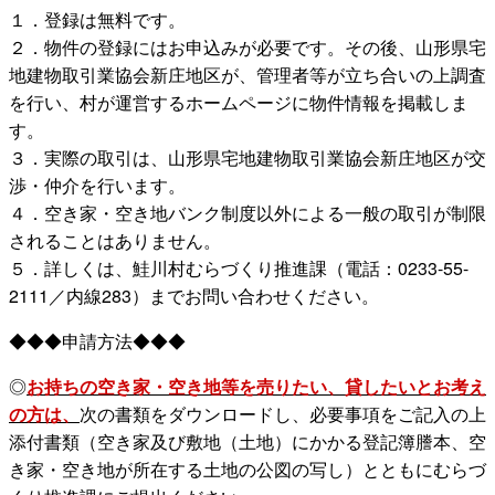
１．登録は無料です。
２．物件の登録にはお申込みが必要です。その後、山形県宅
地建物取引業協会新庄地区が、管理者等が立ち合いの上調査
を行い、村が運営するホームページに物件情報を掲載しま
す。
３．実際の取引は、山形県宅地建物取引業協会新庄地区が交
渉・仲介を行います。
４．空き家・空き地バンク制度以外による一般の取引が制限
されることはありません。
５．詳しくは、鮭川村むらづくり推進課（電話：0233-55-
2111／内線283）までお問い合わせください。
◆◆◆申請方法◆◆◆
◎
お持ちの空き家・空き地等を売りたい、貸したいとお考え
の方は、
次の書類をダウンロードし、必要事項をご記入の上
添付書類（空き家及び敷地（土地）にかかる登記簿謄本、空
き家・空き地が所在する土地の公図の写し）とともにむらづ