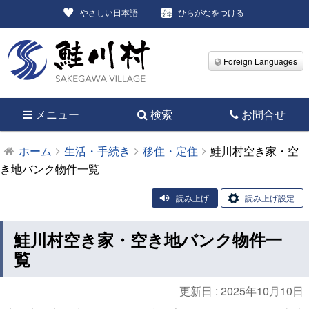
やさしい日本語
ひらがなをつける
Foreign Languages
メニュー
検索
お問合せ
ホーム
生活・手続き
移住・定住
鮭川村空き家・空
き地バンク物件一覧
読み上げ
読み上げ設定
鮭川村空き家・空き地バンク物件一
覧
更新日 :
2025年10月10日