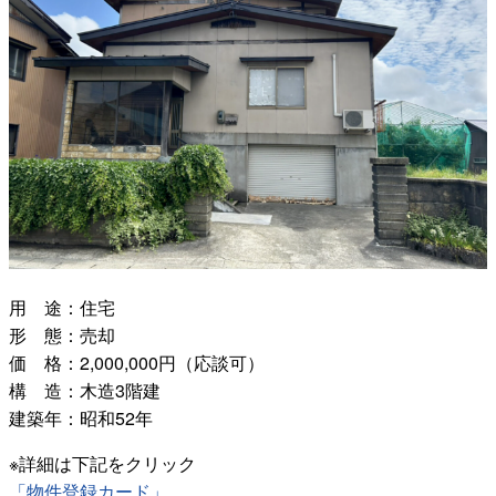
用 途：住宅
形 態：売却
価 格：2,000,000円（応談可）
構 造：木造3階建
建築年：昭和52年
※詳細は下記をクリック
「物件登録カード」