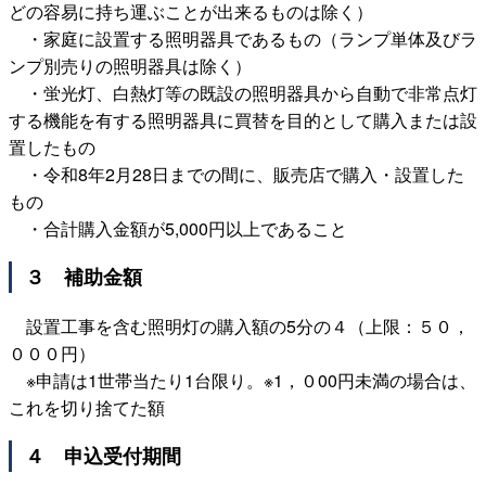
どの容易に持ち運ぶことが出来るものは除く）
・家庭に設置する照明器具であるもの（ランプ単体及びラ
ンプ別売りの照明器具は除く）
・蛍光灯、白熱灯等の既設の照明器具から自動で非常点灯
する機能を有する照明器具に買替を目的として購入または設
置したもの
・令和8年2月28日までの間に、販売店で購入・設置した
もの
・合計購入金額が5,000円以上であること
３ 補助金額
設置工事を含む照明灯の購入額の5分の４（上限：５０，
０００円）
※申請は1世帯当たり1台限り。※1，０00円未満の場合は、
これを切り捨てた額
４ 申込受付期間