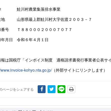
称 鮭川村農業集落排水事業
在地 山形県最上郡鮭川村大字佐渡２００３－７
録番号 Ｔ８８０００２０００７０７７
録年月日 令和６年４月１日
情報は国税庁「インボイス制度 適格請求書発行事業者公表サ
//www.invoice-kohyo.nta.go.jp/
（外部サイトにリンクします）
のページをシェアする