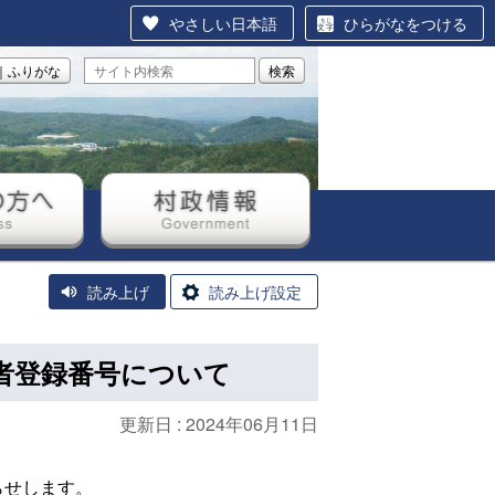
やさしい日本語
ひらがなをつける
｜ふりがな
検索
方へ
村政情報
読み上げ
読み上げ設定
者登録番号について
更新日 :
2024年06月11日
らせします。