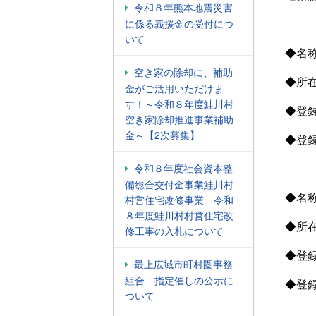
令和８年熊本地震災害
に係る義援金の受付につ
いて
◆
空き家の除却に、補助
◆所
金がご活用いただけま
す！～令和８年度鮭川村
◆登
空き家除却推進事業補助
金～【2次募集】
◆登
令和８年度社会資本整
備総合交付金事業鮭川村
◆名
村営住宅改修事業 令和
８年度鮭川村村営住宅改
◆所
修工事の入札について
◆登
最上広域市町村圏事務
組合 指定催しの公示に
◆登
ついて