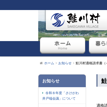
ホーム
暮ら
ホーム
お知らせ
鮭川村適格請求書（
お知らせ
令和８年度「さけがわ
井戸端会議」について
適格