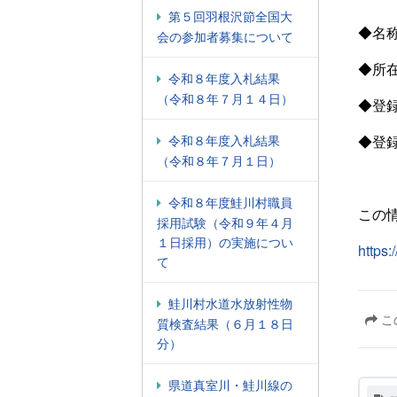
第５回羽根沢節全国大
◆名
会の参加者募集について
◆所
令和８年度入札結果
（令和８年７月１４日）
◆登
令和８年度入札結果
◆登
（令和８年７月１日）
令和８年度鮭川村職員
この
採用試験（令和９年４月
１日採用）の実施につい
https:
て
鮭川村水道水放射性物
こ
質検査結果（６月１８日
分）
県道真室川・鮭川線の