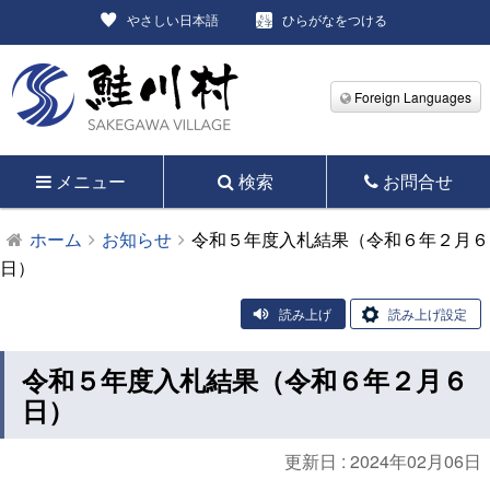
やさしい日本語
ひらがなをつける
Foreign Languages
メニュー
検索
お問合せ
ホーム
お知らせ
令和５年度入札結果（令和６年２月６
日）
読み上げ
読み上げ設定
令和５年度入札結果（令和６年２月６
日）
更新日 :
2024年02月06日