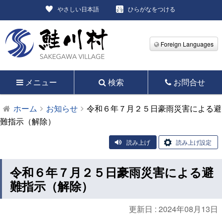
やさしい日本語
ひらがなをつける
Foreign Languages
メニュー
検索
お問合せ
ホーム
お知らせ
令和６年７月２５日豪雨災害による避
難指示（解除）
読み上げ
読み上げ設定
令和６年７月２５日豪雨災害による避
難指示（解除）
更新日 :
2024年08月13日