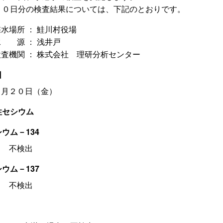
２０日分の検査結果については、下記のとおりです。
水場所 ： 鮭川村役場
水 源 ： 浅井戸
検査機関 ： 株式会社 理研分析センター
日
６月２０日（金）
性セシウム
ウム－134
不検出
ウム－137
不検出