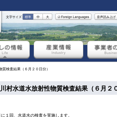
文字サイズ
標準
中
大
Foreign Languages
音声読み上げ
しの情報
産業情報
事業者の
物質検査結果（６月２０日分）
川村水道水放射性物質検査結果（６月２
月に１回、水道水の検査を実施します。