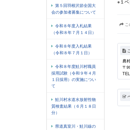
※１
第５回羽根沢節全国大
会の参加者募集について
こ
令和８年度入札結果
（令和８年７月１４日）
令和８年度入札結果
（令和８年７月１日）
農
令和８年度鮭川村職員
〒9
採用試験（令和９年４月
TEL
１日採用）の実施につい
て
鮭川村水道水放射性物
質検査結果（６月１８日
分）
県道真室川・鮭川線の