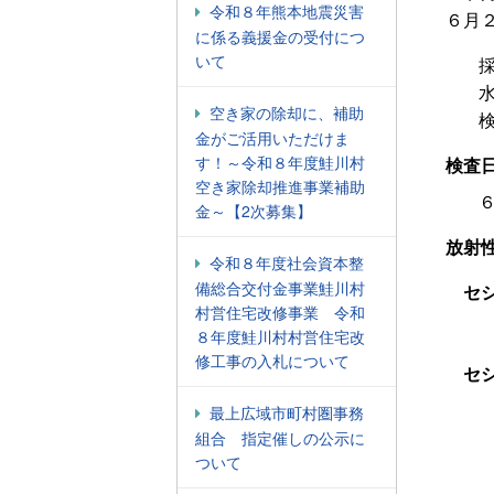
令和８年熊本地震災害
６月
に係る義援金の受付につ
いて
採
空き家の除却に、補助
金がご活用いただけま
す！～令和８年度鮭川村
検査
空き家除却推進事業補助
金～【2次募集】
放射
令和８年度社会資本整
備総合交付金事業鮭川村
セシ
村営住宅改修事業 令和
８年度鮭川村村営住宅改
修工事の入札について
セシ
最上広域市町村圏事務
組合 指定催しの公示に
ついて