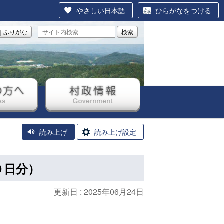
やさしい日本語
ひらがなをつける
｜ふりがな
検索
方へ
村政情報
読み上げ
読み上げ設定
０日分）
更新日 :
2025年06月24日