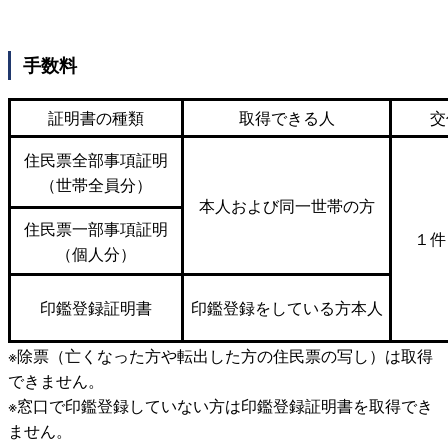
手数料
証明書の種類
取得できる人
交
住民票全部事項証明
（世帯全員分）
本人および同一世帯の方
住民票一部事項証明
１件
（個人分）
印鑑登録証明書
印鑑登録をしている方本人
※除票（亡くなった方や転出した方の住民票の写し）は取得
できません。
※窓口で印鑑登録していない方は印鑑登録証明書を取得でき
ません。