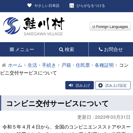
やさしい日本語
ひらがなをつける
Foreign Languages
メニュー
検索
お問合せ
ホーム
生活・手続き
戸籍・住民票・各種証明
コン
ビニ交付サービスについて
読み上げ
読み上げ設定
コンビニ交付サービスについて
更新日 :
2023年03月31日
令和５年４月４日から、全国のコンビニエンスストアやスー